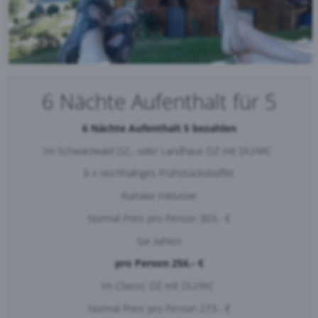
6 Nächte Aufenthalt für 5
6 Nächte Aufenthalt 5 bezahlen
Im Schwarzwald DZ,- oder Landhaus DZ mit DU/WC
6 x reichhaltiges Frühstücksbüffet
Kurtaxe Inklusive
Normal Preis pro Person 303.- €
Sie zahlen
pro Person 256.- €
Im Classic DZ mit DU/WC
Normal Preis pro Person 273.- €