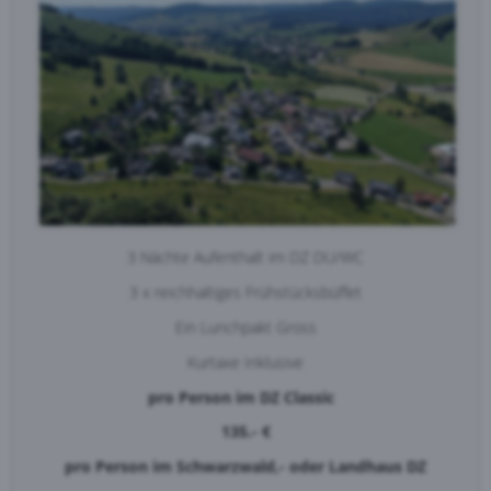
3 Nächte Aufenthalt im DZ DU/WC
3 x reichhaltiges Frühstücksbüffet
Ein Lunchpakt Gross
Kurtaxe Inklusive
pro Person im DZ Classic
135.- €
pro Person im Schwarzwald,- oder Landhaus DZ