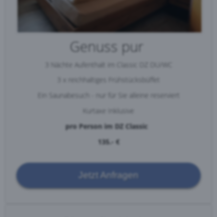
Genuss pur
3 Nächte Aufenthalt im Classic DZ DU/WC
3 x reichhaltiges Frühstücksbüffet
Ein Saunabesuch - nur für Sie alleine reserviert
Kurtaxe Inklusive
pro Person im DZ Classic
135.- €
Jetzt Anfragen