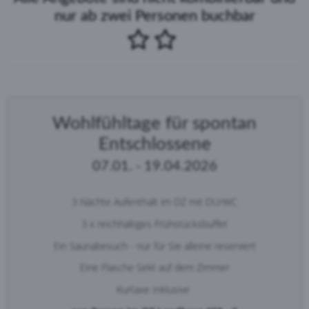
nur ab zwei Personen buchbar
Wohlfühltage für spontan
Entschlossene
07.01. - 19.04.2026
3 Nächte Aufenthalt im DZ mit DU/WC
3 x reichhaltiges Frühstücksbuffet
Ein Saunabesuch - nur für Sie alleine reserviert
Eine Flasche Sekt auf dem Zimmer
Kurtaxe Inklusive