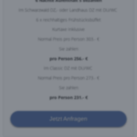
6 Nächte Aufenthalt 5 bezahlen
Im Schwarzwald DZ,- oder Landhaus DZ mit DU/WC
6 x reichhaltiges Frühstücksbüffet
Kurtaxe Inklusive
Normal Preis pro Person 303.- €
Sie zahlen
pro Person 256.- €
Im Classic DZ mit DU/WC
Normal Preis pro Person 273.- €
Sie zahlen
pro Person 231.- €
Jetzt Anfragen