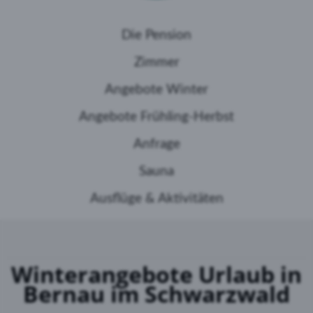
Die Pension
Zimmer
Angebote Winter
Angebote Frühling-Herbst
Anfrage
Sauna
Ausflüge & Aktivitäten
Winterangebote Urlaub in
Bernau im Schwarzwald