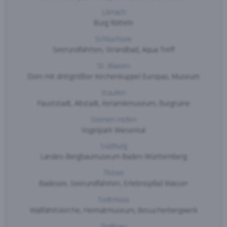
Lörrach
Burg Rötteln
Schluchsee
Seerundfahrten, Strandbad, Aqua-Treff
St. Blasien
Dom mit drittgrößter Kirchenkuppel Europas, Museum
Staufen
Fauststadt, Altstadt, Keramikmuseum, Burgruine
Steinen-Hofen
Vogelpark Wiesental
Sulzburg
Landes-Bergbaumuseum Baden-Württemberg
Titisee
Badesee, Seerundfahrten, Erlebnispfad Wasser
Todtmoos
Wallfahrtskirche, Heimatmuseum, Besucherbergwerk
Todtnau