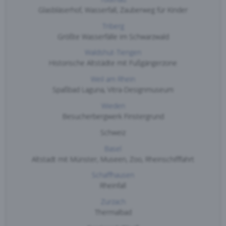
Glasbläserhof, Wasserfall, Zauberweg für Kinder
Triberg
Größte Wasserfälle im Schwarzwald
Waldshut-Tiengen
Historische Altstädte mit Fußgängerzone
Weil am Rhein
Spaßbad Laguna, Vitra-Designmuseum
Wieden
Besucherbergwerk Finstergrund
Schweiz
Basel
Altstadt mit Münster, Museen, Zoo, Rheinschifffahrt
Schaffhausen
Rheinfall
Zurzach
Thermalbad