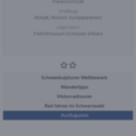
Frankreich/Elsaß
Straßburg
Altstadt, Münster, Europaparlament
Ungersheim
Freilichtmuseum Ecomusée d'Alsace
Schneeskulpturen Wettbewerb
Wandertipps
Motorradtouren
Rad fahren im Schwarzwald
Ausflugsziele