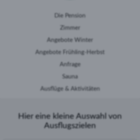
Die Pension
Zimmer
Angebote Winter
Angebote Frühling-Herbst
Anfrage
Sauna
Ausflüge & Aktivitäten
Hier eine kleine Auswahl von
Ausflugszielen