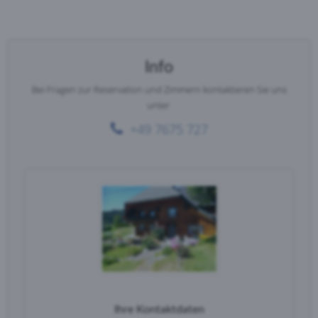
Info
Bei Fragen zur Reservation und Zimmern kontaktieren Sie uns
unter
+49 7675 727
Ihre Kontaktdaten