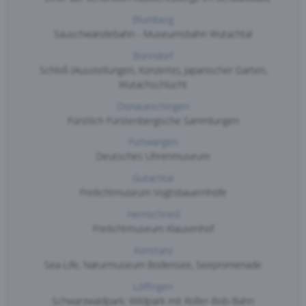
Blumberg
Sauschwänzlebahn - Museumsbahn Wutachtal
Bonndorf
Schloß (Ausstellungen, Konzerte), Japanischer Garten,
Wutachschlucht
Donaueschingen
Fürstlich Fürstenbergische Sammlungen
Furtwangen
Deutsches Uhrenmuseum
Gutachtal
Freilichtmuseum Vogtsbauernhöfe
Herrischried
Freilichtmuseum Klausenhof
Konstanz
Sea-Life, Naturmuseum Bodensee, Seepromenade
Löffingen
Schwarzwaldpark: Wildpark mit Roller-Bob-Bahn