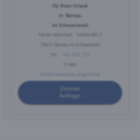
für Ihren
Urlaub
in
Bernau
im Schwarzwald
Familie Mannhart,
Dorfstraße 3
79872 Bernau im Schwarzwald
Tel.:
+49 7675 727
E-Mail:
info@schwarzwald-jaegerhof.de
Zimmer
Anfrage