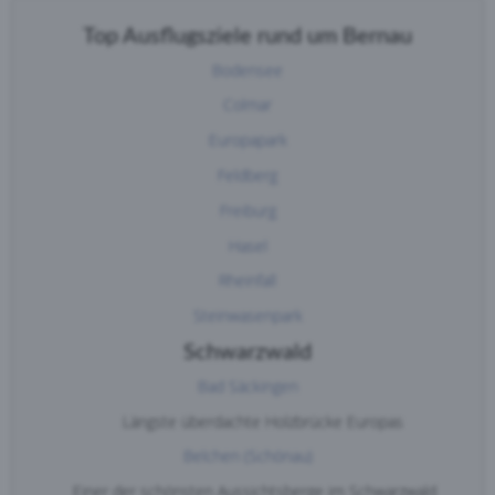
Top Ausflugsziele rund um Bernau
Bodensee
Colmar
Europapark
Feldberg
Freiburg
Hasel
Rheinfall
Steinwasenpark
Schwarzwald
Bad Säckingen
Längste überdachte Holzbrücke Europas
Belchen (Schönau)
Einer der schönsten Aussichtsberge im Schwarzwald