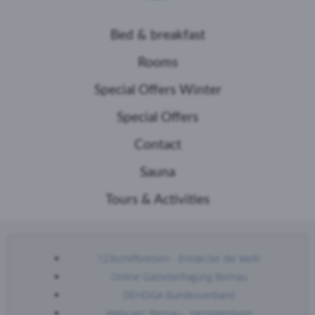
Bed & breakfast
Rooms
Special Offers Winter
Special Offers
Contact
Sauna
Tours & Activities
123schiffsreisen - Entdecke die Welt!
Online Gästebefragung Bernau
DEHOGA Bundesverband
Webcam: Bernau - Herzogenhorn