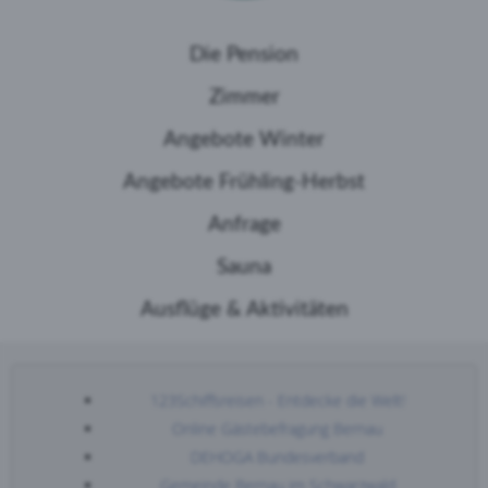
Die Pension
Zimmer
Angebote Winter
Angebote Frühling-Herbst
Anfrage
Sauna
Ausflüge & Aktivitäten
123Schiffsreisen - Entdecke die Welt!
Online Gästebefragung Bernau
DEHOGA Bundesverband
Gemeinde Bernau im Schwarzwald